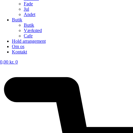
Fade
Jul
Andet
Butik
Butik
Værksted
Cafe
Hold arrangement
Om os
Kontakt
0,00
kr.
0