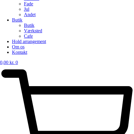
Fade
Jul
Andet
Butik
Butik
Værksted
Cafe
Hold arrangement
Om os
Kontakt
0,00
kr.
0