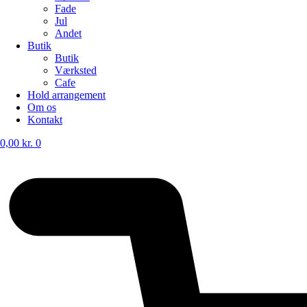
Fade
Jul
Andet
Butik
Butik
Værksted
Cafe
Hold arrangement
Om os
Kontakt
0,00
kr.
0